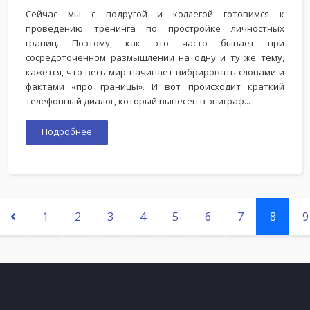
Сейчас мы с подругой и коллегой готовимся к
проведению тренинга по простройке личностных
границ. Поэтому, как это часто бывает при
сосредоточенном размышлении на одну и ту же тему,
кажется, что весь мир начинает вибрировать словами и
фактами «про границы». И вот происходит краткий
телефонный диалог, который вынесен в эпиграф...
Подробнее
1
2
3
4
5
6
7
8
9