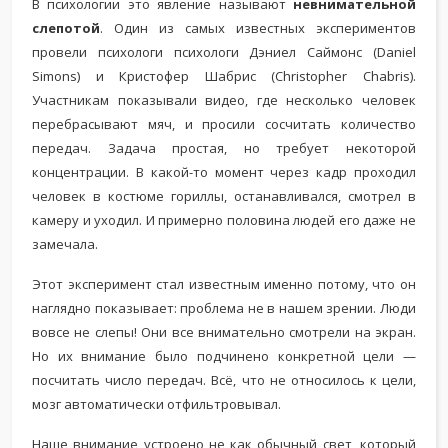
В психологии это явление называют
невнимательной
слепотой
. Один из самых известных экспериментов
провели психологи психологи Дэниел Саймонс (Daniel
Simons) и Кристофер Шабрис (Christopher Chabris).
Участникам показывали видео, где несколько человек
перебрасывают мяч, и просили сосчитать количество
передач. Задача простая, но требует некоторой
концентрации. В какой-то момент через кадр проходил
человек в костюме гориллы, останавливался, смотрел в
камеру и уходил. И примерно половина людей его даже не
замечала.
Этот эксперимент стал известным именно потому, что он
наглядно показывает: проблема не в нашем зрении. Люди
вовсе не слепы! Они все внимательно смотрели на экран.
Но их внимание было подчинено конкретной цели —
посчитать число передач. Всё, что не относилось к цели,
мозг автоматически отфильтровывал.
Наше внимание устроено не как обычный свет, который