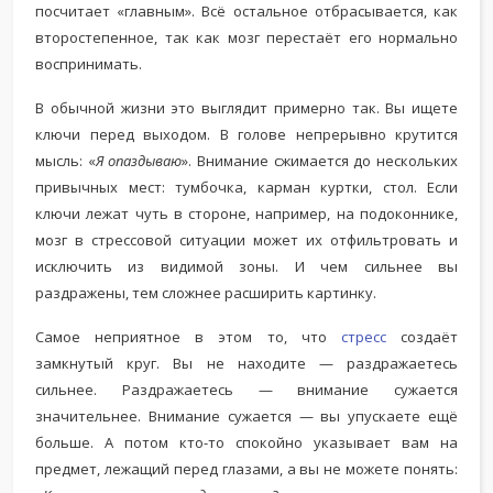
посчитает «главным». Всё остальное отбрасывается, как
второстепенное, так как мозг перестаёт его нормально
воспринимать.
В обычной жизни это выглядит примерно так. Вы ищете
ключи перед выходом. В голове непрерывно крутится
мысль: «
Я опаздываю
». Внимание сжимается до нескольких
привычных мест: тумбочка, карман куртки, стол. Если
ключи лежат чуть в стороне, например, на подоконнике,
мозг в стрессовой ситуации может их отфильтровать и
исключить из видимой зоны. И чем сильнее вы
раздражены, тем сложнее расширить картинку.
Самое неприятное в этом то, что
стресс
создаёт
замкнутый круг. Вы не находите — раздражаетесь
сильнее. Раздражаетесь — внимание сужается
значительнее. Внимание сужается — вы упускаете ещё
больше. А потом кто-то спокойно указывает вам на
предмет, лежащий перед глазами, а вы не можете понять: