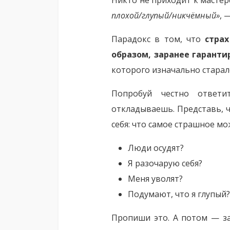
Никто не приходит к мастер
плохой/глупый/никчёмный»
, 
Парадокс в том, что
стра
образом, заранее гаранти
которого изначально старал
Попробуй честно ответи
откладываешь. Представь, ч
себя: что самое страшное мо
Люди осудят?
Я разочарую себя?
Меня уволят?
Подумают, что я глупый
Пропиши это. А потом — з