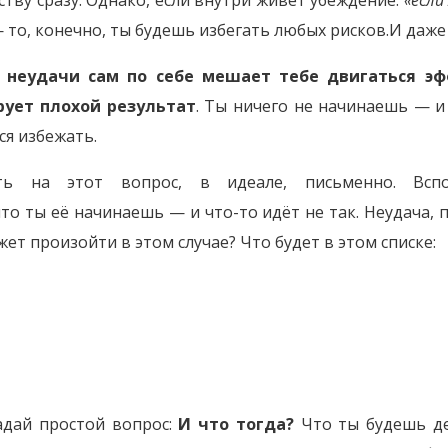
ству сразу. Однако, если внутри живёт убеждение:
«если
— то, конечно, ты будешь избегать любых рисков.И даже
х неудачи сам по себе мешает тебе двигаться э
рует плохой результат
. Ты ничего не начинаешь — и
ся избежать.
ть на этот вопрос, в идеале, письменно. Всп
то ты её начинаешь — и что-то идёт не так. Неудача, 
жет произойти в этом случае? Что будет в этом списке:
?
адай простой вопрос:
И что тогда?
Что ты будешь де