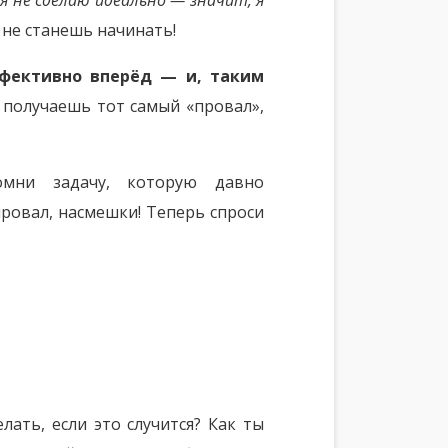
 я не сделаю идеально — значит, я
 не станешь начинать!
ффективно вперёд — и, таким
 получаешь тот самый «провал»,
омни задачу, которую давно
провал, насмешки! Теперь спроси
лать, если это случится? Как ты