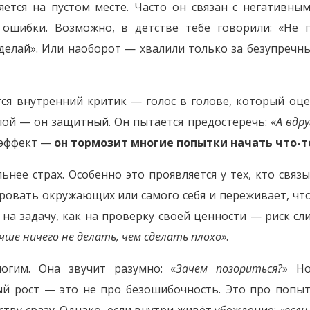
яется на пустом месте. Часто он связан с негативн
 ошибки. Возможно, в детстве тебе говорили: «Не п
делай». Или наоборот — хвалили только за безупречны
тся внутренний критик — голос в голове, который оце
злой — он защитный. Он пытается предостеречь: «
А вдру
 эффект —
он тормозит многие попытки начать что-т
нее страх. Особенно это проявляется у тех, кто связ
ровать окружающих или самого себя и переживает, что
на задачу, как на проверку своей ценности — риск сл
чше ничего не делать, чем сделать плохо»
.
огим. Она звучит разумно: «
Зачем позориться?
» Н
ый рост — это не про безошибочность. Это про попытк