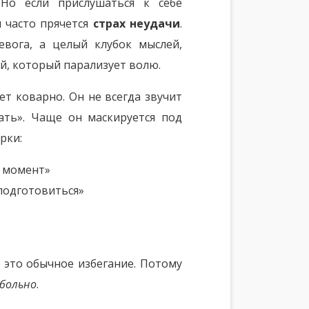
. Но если прислушаться к себе
м часто прячется
страх неудачи
.
евога, а целый клубок мыслей,
й, который парализует волю.
ет коварно. Он не всегда звучит
ать». Чаще он маскируется под
рки:
й момент»
подготовиться»
 это обычное избегание. Потому
 больно
.