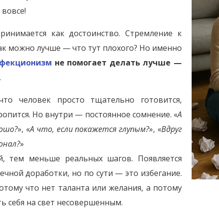
 вовсе!
ринимается как достоинство. Стремление к
как можно лучше — что тут плохого? Но именно
рфекционизм
не помогает делать лучше —
.
что человек просто тщательно готовится,
ропится. Но внутри — постоянное сомнение. «
А
рошо?
», «
А что, если покажется глупым?
», «
Вдруг
онал?
»
, тем меньше реальных шагов. Появляется
ечной доработки, но по сути — это избегание.
потому что нет таланта или желания, а потому
ть себя на свет несовершенным.