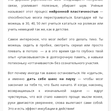
связи, усиливает полезные, убирает шум. Учёные
называют этот процесс
нейронной пластичностью
—
способностью мозга перестраиваться. Благодаря ей ты
можешь в 30, 40, 50 лет учиться кататься на роликах или
учить немецкий так же, как в детстве.
Самое интересное, что мозг любит это делать тихо. Ты
можешь сидеть в пробке, смотреть сериал или просто
плевать в потоло — а в это время где-то глубоко твой
опыт «упаковывается» в долгосрочную память, а навыки
потихоньку «оттачиваются» без сознательного участия.
Вот почему иногда так важно остановиться. Не «сдаться»,
а именно
дать себе шанс на паузу
— чтобы мозг
закончил за тебя то, что было начато. И когда, наконец,
возвращаешься к изначальной задаче — вдруг
чувствуешь, что всё стало намного проще: мысли яснее,
руки двигаются увереннее, слова вылетают сами собой.
Это и есть эффект инкубации в действии!