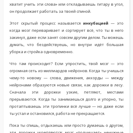
хватит учить эти слова» или откладываешь гитару в угол,
он продолжает работать за твоей спиной.
Этот скрытый процесс называется
инкубацией
— это
когда мозг переваривает и сортирует всё, что ты в него
закинул, даже если занят совсем другим делом. Ты можешь
думать, что бездействуешь, но внутри идёт большая
уборка и стройка одновременно.
Что там происходит? Если упростить, твой мозг — это
огромная сеть из миллиардов нейронов. Когда ты учишься
чему-то новому — слова, движения, аккорды — между
нейронами образуются новые связи, как дорожки в лесу.
Сначала эти дорожки узкие, петляют, местами
прерываются. Когда ты занимаешься долго и упорно, ты
протаптываешь эти тропинки всё лучше — но даже если
ты устал и остановился, работа не прекращается.
Пока ты спишь, отдыхаешь или просто думаешь о другом,
эти дорожки укрепляются: мозг «подчищает» ненужные