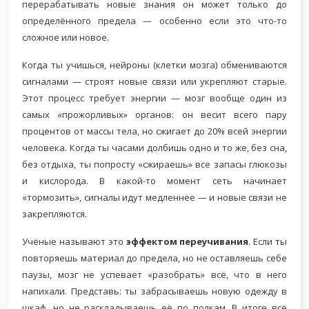
перерабатывать новые знания он может только до
определённого предела — особенно если это что-то
сложное или новое.
Когда ты учишься, нейроны (клетки мозга) обмениваются
сигналами — строят новые связи или укрепляют старые.
Этот процесс требует энергии — мозг вообще один из
самых «прожорливых» органов: он весит всего пару
процентов от массы тела, но сжигает до 20% всей энергии
человека. Когда ты часами долбишь одно и то же, без сна,
без отдыха, ты попросту «сжираешь» все запасы глюкозы
и кислорода. В какой-то момент сеть начинает
«тормозить», сигналы идут медленнее — и новые связи не
закрепляются.
Учёные называют это
эффектом переучивания
. Если ты
повторяешь материал до предела, но не оставляешь себе
паузы, мозг не успевает «разобрать» всё, что в него
напихали. Представь: ты забрасываешь новую одежду в
шкаф, но не раскладываешь её по полкам. В итоге всё