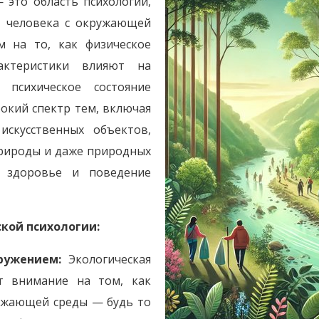
 это область психологии,
е человека с окружающей
м на то, как физическое
актеристики влияют на
 психическое состояние
окий спектр тем, включая
искусственных объектов,
природы и даже природных
е здоровье и поведение
кой психологии:
ружением:
Экологическая
ет внимание на том, как
ужающей среды — будь то