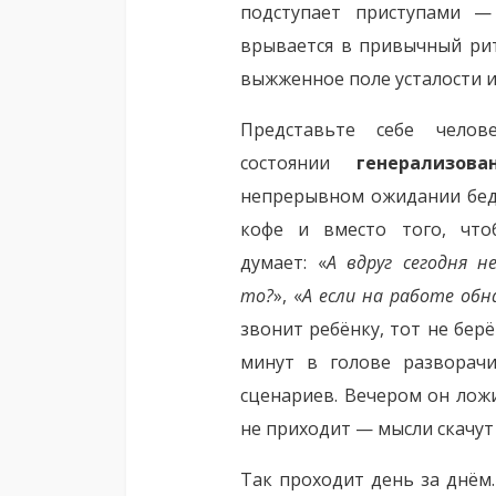
подступает приступами —
врывается в привычный рит
выжженное поле усталости и
Представьте себе чело
состоянии
генерализова
непрерывном ожидании беды
кофе и вместо того, что
думает: «
А вдруг сегодня н
то?
», «
А если на работе об
звонит ребёнку, тот не берё
минут в голове разворач
сценариев. Вечером он ложи
не приходит — мысли скачут 
Так проходит день за днём.