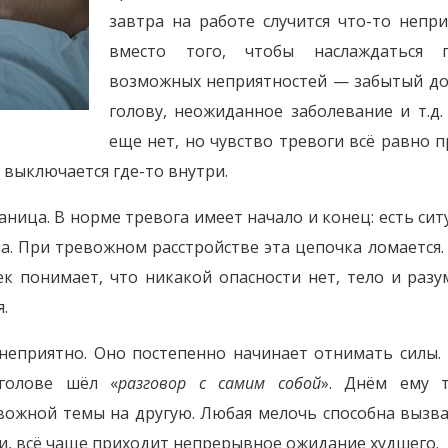
завтра на работе случится что-то непр
вместо того, чтобы наслаждаться п
возможных неприятностей — забытый до
голову, неожиданное заболевание и т.д
еще нет, но чувство тревоги всё равно 
 выключается где-то внутри.
аница. В норме тревога имеет начало и конец: есть си
а. При тревожном расстройстве эта цепочка ломается.
ек понимает, что никакой опасности нет, тело и раз
.
 неприятно. Оно постепенно начинает отнимать силы.
голове шёл «
разговор с самим собой
». Днём ему т
вожной темы на другую. Любая мелочь способна вызв
и, всё чаще приходит непрерывное ожидание худшего.