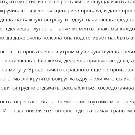
ть, что многие из нас не раз в жизни ощущали хоть ка
окручиваются десятки сценариев провала, и даже прос
едешь на важную встречу и вдруг начинаешь предста
, сделаешь глупость. Такие моменты знакомы каждом
ногда даже очень полезна: она подстёгивает нас быть 
онеты. Ты просыпаешься утром и уже чувствуешь трево
зговариваешь с близкими, делаешь привычные дела, а 
и на минуту. Вроде ничего страшного еще не произошло
ого, мысли крутятся вокруг «а вдруг» или «что если».
новится трудно отдыхать, расслабляться, сосредотачива
сть перестаёт быть временным спутником и превр
. И тогда появляется вопрос: где та самая грань м