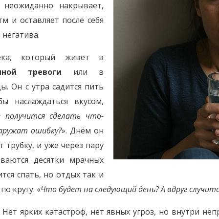
 неожиданно накрывает,
м и оставляет после себя
 негатива.
века, который живет в
нной тревоги
или в
. Он с утра садится пить
бы наслаждаться вкусом,
е получится сделать что-
наружат ошибку?
». Днём он
т трубку, и уже через пару
иваются десятки мрачных
тся спать, но отдых так и
по кругу: «
Что будет на следующий день? А вдруг случитс
 Нет ярких катастроф, нет явных угроз, но внутри не