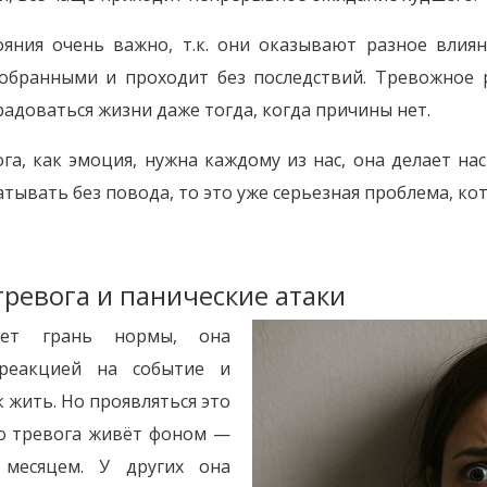
ояния очень важно, т.к. они оказывают разное влия
собранными и проходит без последствий. Тревожное 
радоваться жизни даже тогда, когда причины нет.
га, как эмоция, нужна каждому из нас, она делает на
атывать без повода, то это уже серьезная проблема, ко
ревога и панические атаки
пает грань нормы, она
 реакцией на событие и
 жить. Но проявляться это
то тревога живёт фоном —
 месяцем. У других она