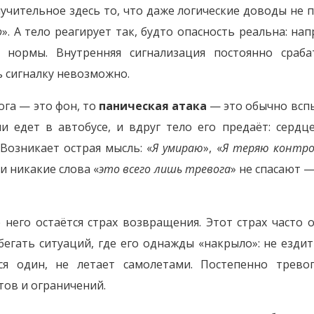
мучительное здесь то, что даже логические доводы не 
о
». А тело реагирует так, будто опасность реальна: н
 нормы. Внутренняя сигнализация постоянно сраба
 сигналку невозможно.
ога — это фон, то
паническая атака
— это обычно всп
и едет в автобусе, и вдруг тело его предаёт: сердц
 Возникает острая мысль: «
Я умираю
», «
Я теряю контро
и никакие слова «
это всего лишь тревога
» не спасают 
 него остаётся страх возвращения. Этот страх часто 
бегать ситуаций, где его однажды «накрыло»: не ездит
ся один, не летает самолетами. Постепенно тревог
тов и ограничений.